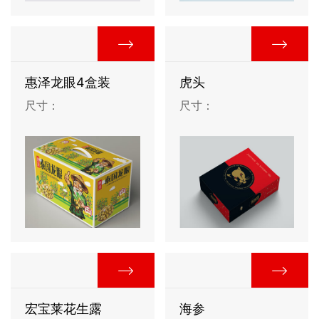
惠泽龙眼4盒装
虎头
尺寸：
尺寸：
宏宝莱花生露
海参